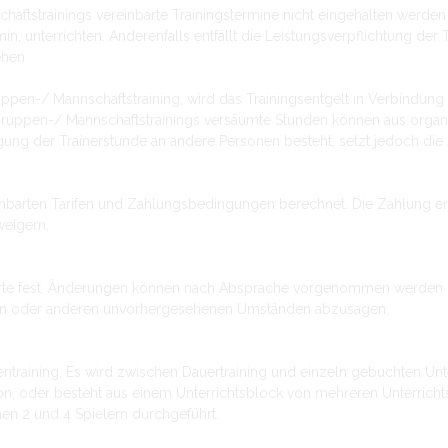
aftstrainings vereinbarte Trainingstermine nicht eingehalten werde
n, unterrichten. Anderenfalls entfällt die Leistungsverpflichtung der
ehen.
uppen-/ Mannschaftstraining, wird das Trainingsentgelt in Verbindu
 Gruppen-/ Mannschaftstrainings versäumte Stunden können aus orga
gung der Trainerstunde an andere Personen besteht, setzt jedoch die
arten Tarifen und Zahlungsbedingungen berechnet. Die Zahlung erfol
weigern.
-orte fest. Änderungen können nach Absprache vorgenommen werden. D
gen oder anderen unvorhergesehenen Umständen abzusagen.
training. Es wird zwischen Dauertraining und einzeln gebuchten Unte
on, oder besteht aus einem Unterrichtsblock von mehreren Unterricht
en 2 und 4 Spielern durchgeführt.