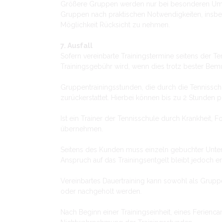
Größere Gruppen werden nur bei besonderen Umstä
Gruppen nach praktischen Notwendigkeiten, insbes
Möglichkeit Rücksicht zu nehmen.
7. Ausfall
Sofern vereinbarte Trainingstermine seitens der T
Trainingsgebühr wird, wenn dies trotz bester Bemü
Gruppentrainingsstunden, die durch die Tennisschu
zurückerstattet. Hierbei können bis zu 2 Stunden 
Ist ein Trainer der Tennisschule durch Krankheit, Fo
übernehmen.
Seitens des Kunden muss einzeln gebuchter Unterr
Anspruch auf das Trainingsentgelt bleibt jedoch e
Vereinbartes Dauertraining kann sowohl als Gruppe
oder nachgeholt werden.
Nach Beginn einer Trainingseinheit, eines Ferienc