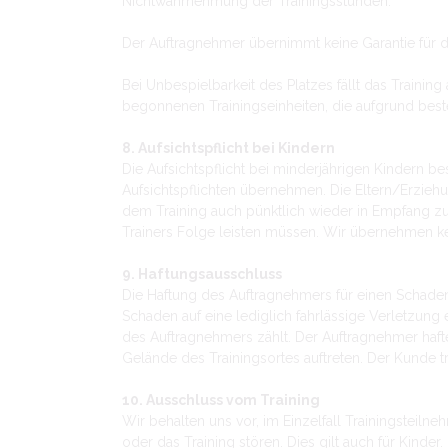
Nichtwahrnehmung der Trainingsstunden.
Der Auftragnehmer übernimmt keine Garantie für d
Bei Unbespielbarkeit des Platzes fällt das Traini
begonnenen Trainingseinheiten, die aufgrund be
8. Aufsichtspflicht bei Kindern
Die Aufsichtspflicht bei minderjährigen Kindern b
Aufsichtspflichten übernehmen. Die Eltern/Erziehu
dem Training auch pünktlich wieder in Empfang zu
Trainers Folge leisten müssen. Wir übernehmen kei
9. Haftungsausschluss
Die Haftung des Auftragnehmers für einen Schaden
Schaden auf eine lediglich fahrlässige Verletzung 
des Auftragnehmers zählt. Der Auftragnehmer hafte
Gelände des Trainingsortes auftreten. Der Kunde tr
10. Ausschluss vom Training
Wir behalten uns vor, im Einzelfall Trainingstei
oder das Training stören. Dies gilt auch für Kinder.