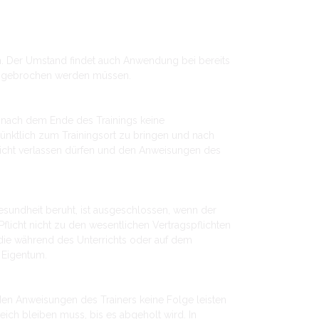
hen. Der Umstand findet auch Anwendung bei bereits
 abgebrochen werden müssen.
d nach dem Ende des Trainings keine
pünktlich zum Trainingsort zu bringen und nach
 nicht verlassen dürfen und den Anweisungen des
esundheit beruht, ist ausgeschlossen, wenn der
Pflicht nicht zu den wesentlichen Vertragspflichten
 die während des Unterrichts oder auf dem
n Eigentum.
den Anweisungen des Trainers keine Folge leisten
ereich bleiben muss, bis es abgeholt wird. In