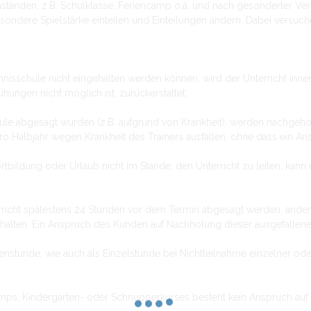
nden, z.B. Schulklasse, Feriencamp o.ä. und nach gesonderter Verei
ondere Spielstärke einteilen und Einteilungen ändern. Dabei versuc
ennisschule nicht eingehalten werden können, wird der Unterricht inne
hungen nicht möglich ist, zurückerstattet.
le abgesagt wurden (z.B. aufgrund von Krankheit), werden nachgeholt
pro Halbjahr wegen Krankheit des Trainers ausfallen, ohne dass ein A
rtbildung oder Urlaub nicht im Stande, den Unterricht zu leiten, kann ei
icht spätestens 24 Stunden vor dem Termin abgesagt werden, anderenf
rhalten. Ein Anspruch des Kunden auf Nachholung dieser ausgefallene
nstunde, wie auch als Einzelstunde bei Nichtteilnahme einzelner oder
amps, Kindergarten- oder Schnupperkurses besteht kein Anspruch auf 