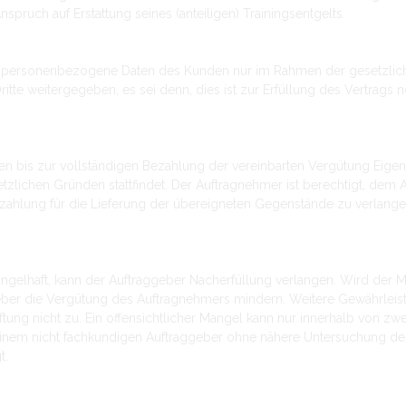
pruch auf Erstattung seines (anteiligen) Trainingsentgelts.
itet personenbezogene Daten des Kunden nur im Rahmen der gesetzli
tte weitergegeben, es sei denn, dies ist zur Erfüllung des Vertrags 
n bis zur vollständigen Bezahlung der vereinbarten Vergütung Eigen
lichen Gründen stattfindet. Der Auftragnehmer ist berechtigt, dem A
ahlung für die Lieferung der übereigneten Gegenstände zu verlange
ngelhaft, kann der Auftraggeber Nacherfüllung verlangen. Wird der 
ggeber die Vergütung des Auftragnehmers mindern. Weitere Gewährlei
tung nicht zu. Ein offensichtlicher Mangel kann nur innerhalb von z
 einem nicht fachkundigen Auftraggeber ohne nähere Untersuchung der 
t.