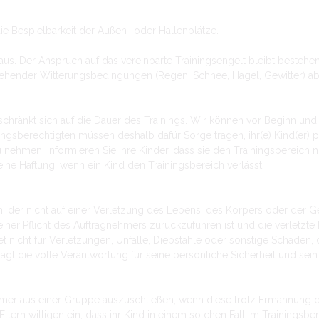
ie Bespielbarkeit der Außen- oder Hallenplätze.
ng aus. Der Anspruch auf das vereinbarte Trainingsengelt bleibt beste
stehender Witterungsbedingungen (Regen, Schnee, Hagel, Gewitter)
eschränkt sich auf die Dauer des Trainings. Wir können vor Beginn un
ngsberechtigten müssen deshalb dafür Sorge tragen, ihr(e) Kind(er) 
 nehmen. Informieren Sie Ihre Kinder, dass sie den Trainingsbereich
ne Haftung, wenn ein Kind den Trainingsbereich verlässt.
, der nicht auf einer Verletzung des Lebens, des Körpers oder der G
einer Pflicht des Auftragnehmers zurückzuführen ist und die verletzte 
t nicht für Verletzungen, Unfälle, Diebstähle oder sonstige Schäden,
ägt die volle Verantwortung für seine persönliche Sicherheit und sei
lnehmer aus einer Gruppe auszuschließen, wenn diese trotz Ermahnung 
 Eltern willigen ein, dass ihr Kind in einem solchen Fall im Trainingsb