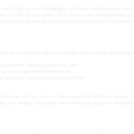
nach Zugang beim Auftraggeber nicht mehr beanstandet werden. Eine
er ohne Abzug zu bezahlen. Die Forderung des Auftragnehmers nach 
bschlagszahlung verlangt wird, durch eine Aufstellung nachgewiesen w
r ist nur möglich, wenn ein wichtiger Grund vorliegt. Die Kündigung i
sgeschriebenen Trainingszeitraum und kann
ng bereits geleisteter Beträge findet
r jeweiligen Veranstaltungsorte sind für alle
estens aber am Tag vor der 1. Trainingseinheit schriftlich zu erklären.
alls vom Vertrag zurücktreten, wenn der Kunde gegen die vereinbart