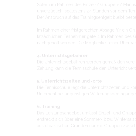
Sofern im Rahmen des Einzel-/ Gruppen-/ Mannsch
unverzüglich, spätestens 24 Stunden vor dem Termi
Der Anspruch auf das Trainingsentgelt bleibt best
Im Rahmen einer fristgerechten Absage für ein Gr
tatsächlichen Teilnehmer geteilt. Im Rahmen des
nachgeholt werden. Die Möglichkeit einer Übertra
4. Unterrichtsgebühren
Die Unterrichtsgebühren werden gemäß den vereinb
Zahlung kann die Tennisschule den Unterricht ver
5. Unterrichtszeiten und -orte
Die Tennisschule legt die Unterrichtszeiten und 
Unterricht bei ungünstigen Witterungsbedingun
6. Training
Das Leistungsangebot umfasst Einzel- und Gruppen
erstreckt sich über eine Sommer- bzw. Wintersais
aus didaktischen Gründen nur mit Gruppen zwisch