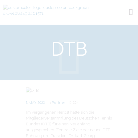
DTB
Next item
Tennistown
1. MAY 2023
in
Partner
324
Im vergangenen Herbst hatte sich die
Mitgliederversammlung des Deutschen Tennis
Bundes (DTB) für einen Neuanfang
ausgesprochen. Zentrale Ziele der neuen DTB-
Führung um Präsident Dr. Karl-Georg