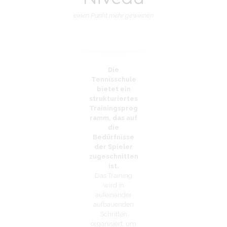
einen Punkt mehr gewinnen
Die
Tennisschule
bietet ein
strukturiertes
Trainingsprog
ramm, das auf
die
Bedürfnisse
der Spieler
zugeschnitten
ist.
Das Training
wird in
aufeinander
aufbauenden
Schritten
organisiert, um