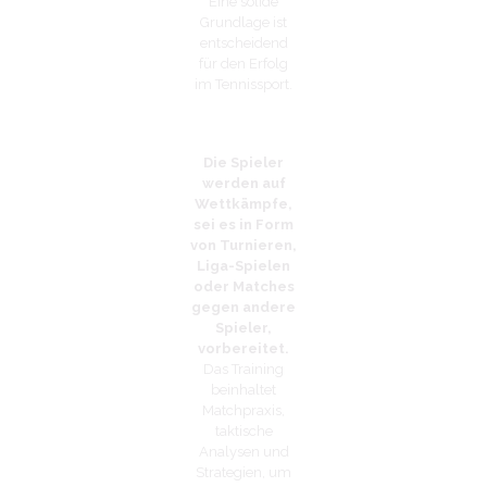
Eine solide
Grundlage ist
entscheidend
für den Erfolg
im Tennissport.
Die Spieler
werden auf
Wettkämpfe,
sei es in Form
von Turnieren,
Liga-Spielen
oder Matches
gegen andere
Spieler,
vorbereitet.
Das Training
beinhaltet
Matchpraxis,
taktische
Analysen und
Strategien, um