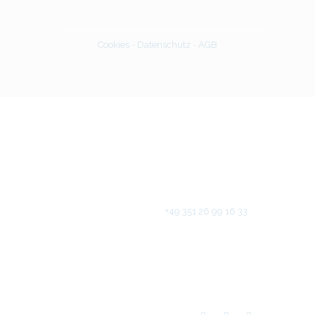
Cookies
-
Datenschutz
-
AGB
Seerosenweg 4
Germany - 01259 Dresden
Buchen Sie ein Programm!
Rufen Sie uns an unter
+49 351 26 99 16 33