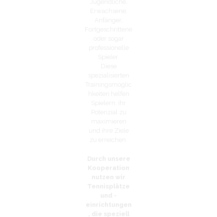
Jugendliche,
Erwachsene,
Anfänger,
Fortgeschrittene
oder sogar
professionelle
Spieler.
Diese
spezialisierten
Trainingsmöglic
hkeiten helfen
Spielern, ihr
Potenzial zu
maximieren
und ihre Ziele
zu erreichen.
Durch unsere
Kooperation
nutzen wir
Tennisplätze
und -
einrichtungen
, die speziell