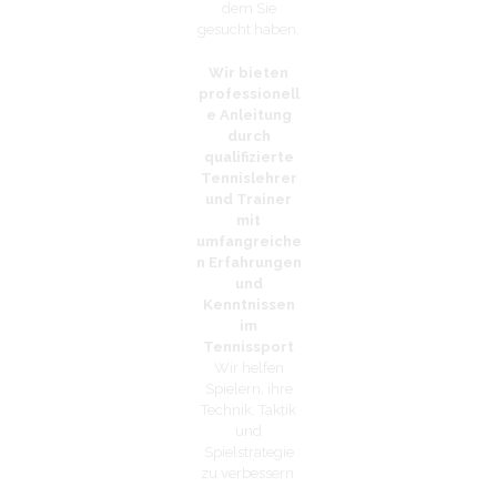
dem Sie
gesucht haben.
Wir bieten
professionell
e Anleitung
durch
qualifizierte
Tennislehrer
und Trainer
mit
umfangreiche
n Erfahrungen
und
Kenntnissen
im
Tennissport
Wir helfen
Spielern, ihre
Technik, Taktik
und
Spielstrategie
zu verbessern.