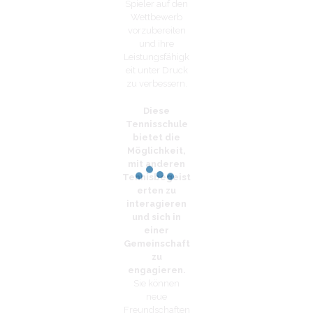
Spieler auf den
Wettbewerb
vorzubereiten
und ihre
Leistungsfähigk
eit unter Druck
zu verbessern.
Diese
Tennisschule
bietet die
Möglichkeit,
mit anderen
Tennisbegeist
erten zu
interagieren
und sich in
einer
Gemeinschaft
zu
engagieren.
Sie können
neue
Freundschaften