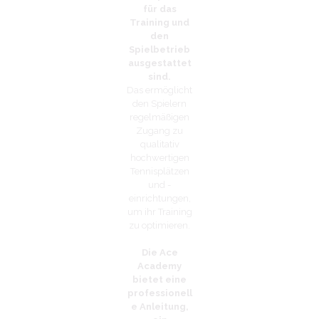
für das
Training und
den
Spielbetrieb
ausgestattet
sind.
Das ermöglicht
den Spielern
regelmäßigen
Zugang zu
qualitativ
hochwertigen
Tennisplätzen
und -
einrichtungen,
um ihr Training
zu optimieren.
Die Ace
Academy
bietet eine
professionell
e Anleitung,