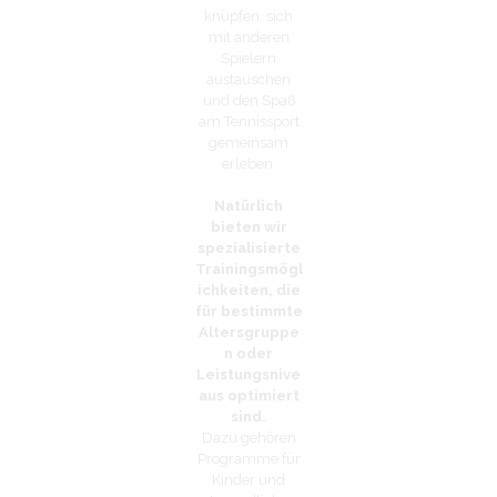
knüpfen, sich
mit anderen
Spielern
austauschen
und den Spaß
am Tennissport
gemeinsam
erleben.
Natürlich
bieten wir
spezialisierte
Trainingsmögl
ichkeiten, die
für bestimmte
Altersgruppe
n oder
Leistungsnive
aus optimiert
sind.
Dazu gehören
Programme für
Kinder und