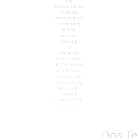
ein
strukturiertes
Training,
Wettkampfvo
rbereitung
und ein
soziales
Umfeld,
Wir
unterstützen
unsere Spieler,
ihr Tennisspiel
zu verbessern,
ihre Fähigkeiten
weiterzuentwic
keln und ihr
Potenzial
auszuschöpfen.
Das T