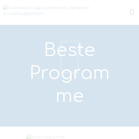
Beste
Program
me
Next item
Einzigartige M