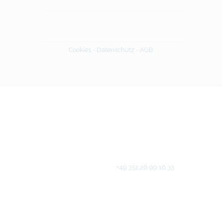
Cookies
-
Datenschutz
-
AGB
Seerosenweg 4
Germany - 01259 Dresden
Buchen Sie ein Programm!
Rufen Sie uns an unter
+49 351 26 99 16 33