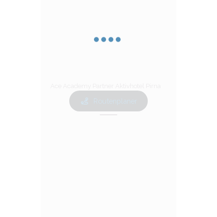
Ace Academy Partner Aktivhotel Pirna
Routenplaner