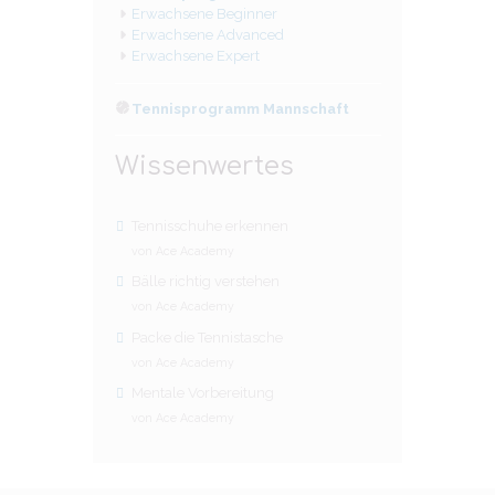
Erwachsene Beginner
Erwachsene Advanced
Erwachsene Expert
Tennisprogramm Mannschaft
Wissenwertes
Tennisschuhe erkennen
von Ace Academy
Bälle richtig verstehen
von Ace Academy
Packe die Tennistasche
von Ace Academy
Mentale Vorbereitung
von Ace Academy