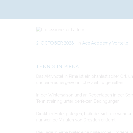
2. OCTOBER 2023
in
Ace Academy Vorteile
TENNIS IN PIRNA
Das Aktivhotel in Pirna ist ein phantastischer Ort
und eine außergewöhnliche Zeit zu genießen.
In der Wintersaison und an Regentagen in der Somm
Tennistraining unter perfekten Bedingungen.
Direkt im Hotel gelegen, befindet sich die wunder
nur wenige Minuten von Dresden entfernt.
Die Lage in Pirna bietet eine malerische Umgebung m