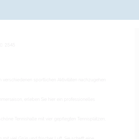
Next item
Quality Teaching
2545
, um verschiedenen sportlichen Aktivitäten nachzugehen
ersaison, erleben Sie hier ein professionelles
schöne Tennishalle mit vier gepflegten Tennisplätzen,
it viel Grün und frischer Luft. Sie schafft eine