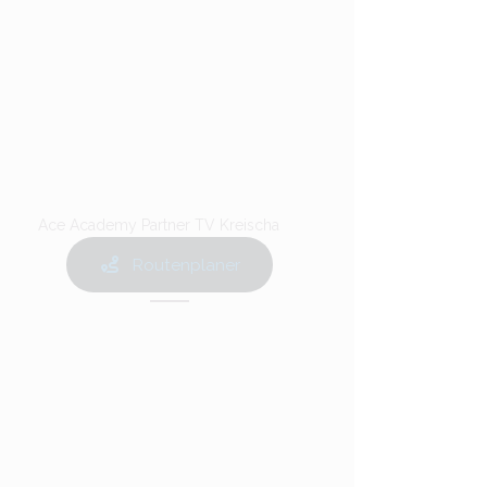
Ace Academy Partner TV Kreischa
Routenplaner