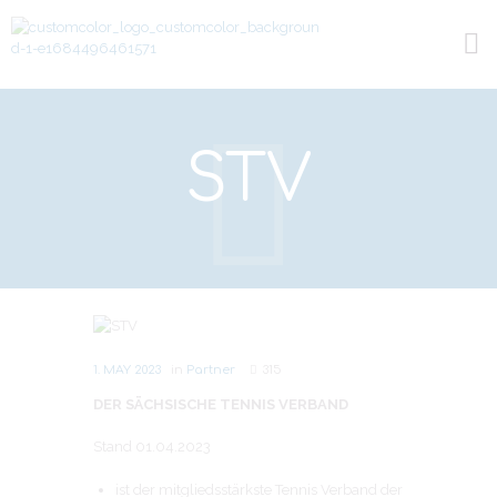
STV
Next item
TV Kreischa
1. MAY 2023
in
Partner
315
DER SÄCHSISCHE TENNIS VERBAND
Stand 01.04.2023
ist der mitgliedsstärkste Tennis Verband der