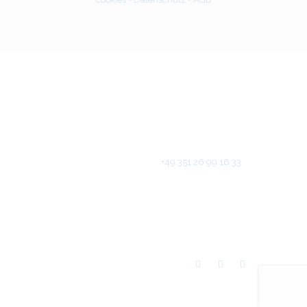
Seerosenweg 4
Germany - 01259 Dresden
Buchen Sie ein Programm!
Rufen Sie uns an unter
+49 351 26 99 16 33
Ace Academy
Impressum
© 2026.
Alle
Rechte vorbehalten.
- Realisierung
Seonos IT