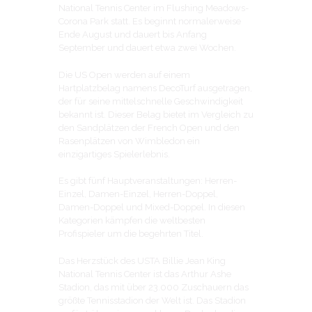
National Tennis Center im Flushing Meadows-
Corona Park statt. Es beginnt normalerweise
Ende August und dauert bis Anfang
September und dauert etwa zwei Wochen.
Die US Open werden auf einem
Hartplatzbelag namens DecoTurf ausgetragen,
der für seine mittelschnelle Geschwindigkeit
bekannt ist. Dieser Belag bietet im Vergleich zu
den Sandplätzen der French Open und den
Rasenplätzen von Wimbledon ein
einzigartiges Spielerlebnis.
Es gibt fünf Hauptveranstaltungen: Herren-
Einzel, Damen-Einzel, Herren-Doppel,
Damen-Doppel und Mixed-Doppel. In diesen
Kategorien kämpfen die weltbesten
Profispieler um die begehrten Titel.
Das Herzstück des USTA Billie Jean King
National Tennis Center ist das Arthur Ashe
Stadion, das mit über 23.000 Zuschauern das
größte Tennisstadion der Welt ist. Das Stadion