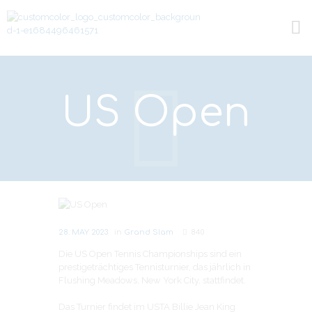
US Open
Next item
Australian Open
28. MAY 2023
in
Grand Slam
840
Die US Open Tennis Championships sind ein
prestigeträchtiges Tennisturnier, das jährlich in
Flushing Meadows, New York City, stattfindet.
Das Turnier findet im USTA Billie Jean King