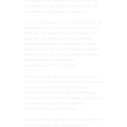
verfügt über ein versenkbares Dach, das die
Durchführung von Spielen unabhängig von
den Wetterbedingungen ermöglicht.
Die US Open haben eine reiche Geschichte, die
bis ins Jahr 1881 zurückreicht, als sie als US
National Championship bekannt waren. Im
Laufe der Jahre hat es sich zu einem der
prestigeträchtigsten Tennisevents weltweit
entwickelt. Bei dem Turnier haben legendäre
Spieler wie Serena Williams, Roger Federer,
Rafael Nadal und viele andere
bemerkenswerte Erfolge erzielt.
Bei den US Open geht es nicht nur um Tennis.
Für die Fans ist es zu einem Festival-ähnlichen
Erlebnis geworden. Das Turnier bietet
verschiedene Essensstände, Unterhaltung,
Live-Musik und andere Aktivitäten und sorgt so
für eine lebendige und angenehme
Atmosphäre für die Teilnehmer.
Die US Open werden weltweit übertragen und
ziehen Millionen von Zuschauern und