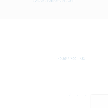
Cookies
-
Datenschutz
-
AGB
Seerosenweg 4
Germany - 01259 Dresden
Buchen Sie ein Programm!
Rufen Sie uns an unter
+49 351 26 99 16 33
Ace Academy
Impressum
© 2026.
Alle
Rechte vorbehalten.
- Realisierung
Seonos IT