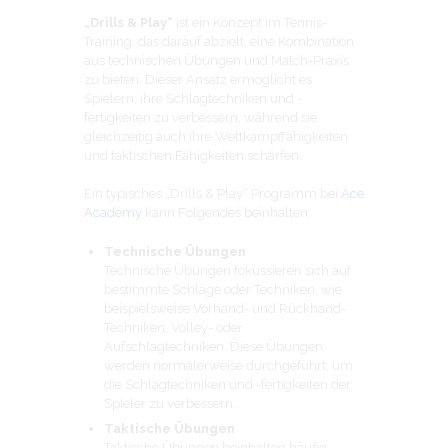
„Drills & Play“
ist ein Konzept im Tennis-
Training, das darauf abzielt, eine Kombination
aus technischen Übungen und Match-Praxis
zu bieten. Dieser Ansatz ermöglicht es
Spielern, ihre Schlagtechniken und -
fertigkeiten zu verbessern, während sie
gleichzeitig auch ihre Wettkampffähigkeiten
und taktischen Fähigkeiten schärfen.
Ein typisches „Drills & Play“ Programm bei
Ace
Academy
kann Folgendes beinhalten:
Technische Übungen
Technische Übungen fokussieren sich auf
bestimmte Schläge oder Techniken, wie
beispielsweise Vorhand- und Rückhand-
Techniken, Volley- oder
Aufschlagtechniken. Diese Übungen
werden normalerweise durchgeführt, um
die Schlagtechniken und -fertigkeiten der
Spieler zu verbessern.
Taktische Übungen
Taktische Übungen beinhalten häufig