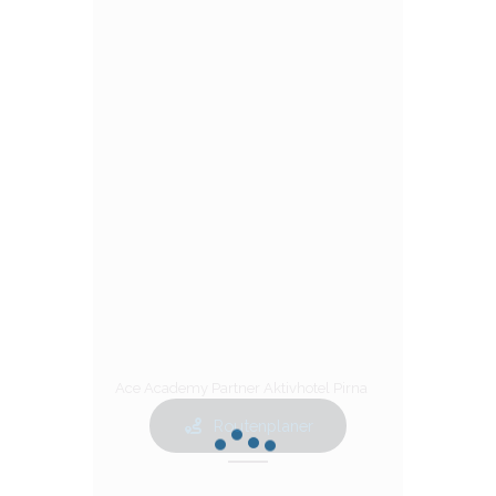
Ace Academy Partner Aktivhotel Pirna
Routenplaner