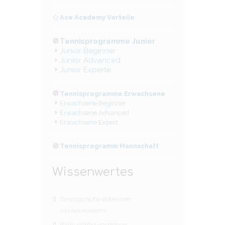
Ace Academy Vorteile
Tennisprogramme Junior
Junior Beginner
Junior Advanced
Junior Experte
Tennisprogramme Erwachsene
Erwachsene Beginner
Erwachsene Advanced
Erwachsene Expert
Tennisprogramm Mannschaft
Wissenwertes
Tennisschuhe erkennen
von Ace Academy
Bälle richtig verstehen