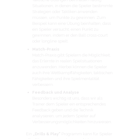
Situationen, in denen die Spieler bestimmte
Strategien oder Taktiken anwenden
müssen, um Punkte zu gewinnen. Zum
Beispiel kann eine Übung beinhalten, dass
ein Spieler versucht, einen Punkt zu
gewinnen, indem er den Ball cross-court
oder longline spielt.
Match-Praxis
Match-Praxis gibt Spielern die Möglichkeit,
das Erlernte in realen Spielsituationen
anzuwenden. Hierbei können die Spieler
auch ihre Wettkampffähigkeiten, taktischen
Fähigkeiten und ihre Spielmentalität
verbessern.
Feedback und Analyse
Besonders wichtig ist uns, dass wir als
Trainer dem Spieler ein entsprechendes
Feedback geben und die Technik
analysieren, um jedem Spieler auf
Verbesserungsmöglichkeiten hinzuweisen.
Ein
„Drills & Play“
Programm kann für Spieler