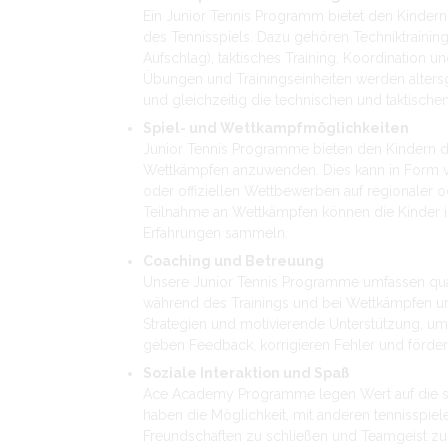
Ein Junior Tennis Programm bietet den Kindern
des Tennisspiels. Dazu gehören Techniktrainin
Aufschlag), taktisches Training, Koordination u
Übungen und Trainingseinheiten werden altersg
und gleichzeitig die technischen und taktische
Spiel- und Wettkampfmöglichkeiten
Junior Tennis Programme bieten den Kindern di
Wettkämpfen anzuwenden. Dies kann in Form vo
oder offiziellen Wettbewerben auf regionaler 
Teilnahme an Wettkämpfen können die Kinder i
Erfahrungen sammeln.
Coaching und Betreuung
Unsere Junior Tennis Programme umfassen qualif
während des Trainings und bei Wettkämpfen unte
Strategien und motivierende Unterstützung, u
geben Feedback, korrigieren Fehler und förde
Soziale Interaktion und Spaß
Ace Academy Programme legen Wert auf die soz
haben die Möglichkeit, mit anderen tennisspie
Freundschaften zu schließen und Teamgeist zu 