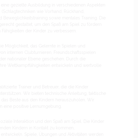
 eine gezielte Ausbildung in verschiedenen Aspekten
g (Schlagtechniken wie Vorhand, Rückhand,
nd Beweglichkeitstraining sowie mentales Training. Die
erecht gestaltet, um den Spaß am Spiel zu fördern
n Fähigkeiten der Kinder zu verbessern.
e Möglichkeit, das Gelernte in Spielen und
n internen Clubturnieren, Freundschaftsspielen
oder nationaler Ebene geschehen. Durch die
hre Wettkampffähigkeiten entwickeln und wertvolle
izierte Trainer und Betreuer, die die Kinder
rstützen. Wir bieten technische Anleitung, taktische
m das Beste aus den Kindern herauszuholen. Wir
rn eine positive Lernumgebung.
iale Interaktion und den Spaß am Spiel. Die Kinder
lenden Kindern in Kontakt zu kommen,
entwickeln. Spiele, Übungen und Aktivitäten werden