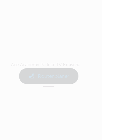
Ace Academy Partner TV Kreischa
Routenplaner