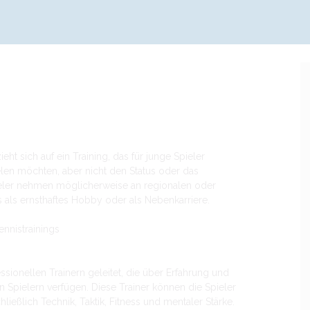
Next item
ELITE TENNIS
eht sich auf ein Training, das für junge Spieler
elen möchten, aber nicht den Status oder das
ieler nehmen möglicherweise an regionalen oder
 als ernsthaftes Hobby oder als Nebenkarriere.
ennistrainings
ssionellen Trainern geleitet, die über Erfahrung und
n Spielern verfügen. Diese Trainer können die Spieler
hließlich Technik, Taktik, Fitness und mentaler Stärke.