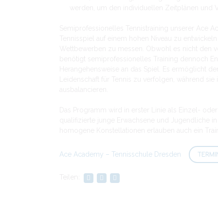
werden, um den individuellen Zeitplänen und V
Semiprofessionelles Tennistraining unserer Ace Ac
Tennisspiel auf einem hohen Niveau zu entwickeln 
Wettbewerben zu messen. Obwohl es nicht den voll
benötigt semiprofessionelles Training dennoch E
Herangehensweise an das Spiel. Es ermöglicht den 
Leidenschaft für Tennis zu verfolgen, während sie 
ausbalancieren.
Das Programm wird in erster Linie als Einzel- ode
qualifizierte junge Erwachsene und Jugendliche in
homogene Konstellationen erlauben auch ein Traini
Ace Academy – Tennisschule Dresden
TERMI
Teilen: