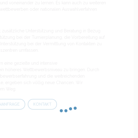
 und voneinander zu lernen. Es kann auch zu weiteren
mwettbewerben oder nationalen Auswahlverfahren
oft zusätzliche Unterstützung und Beratung in Bezug
rstützung bei der Turnierplanung, die Vorbereitung auf
nterstützung bei der Vermittlung von Kontakten zu
gszentren umfassen.
rn eine gezielte und intensive
 ein höheres Wettbewerbsniveau zu bringen. Durch
ettbewerbserfahrung und die weitreichenden
e, ergeben sich völlig neue Chancen. Wir
rem Weg.
NANFRAGE
KONTAKT