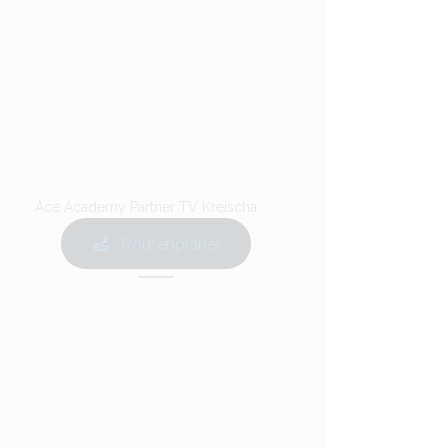
Ace Academy Partner TV Kreischa
Routenplaner