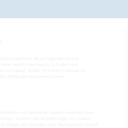
80
iningsprogramme, die auf regionaler Ebene
aus einer bestimmten Region zu fördern und
n sich darauf, Spieler mit hohem Potenzial zu
 ihre Fähigkeiten auf einem höheren
ntifikation von talentierten Spielern innerhalb einer
scamps, Turniere oder Empfehlungen von lokalen
zial zeigen, auf regionaler oder überregionaler Ebene